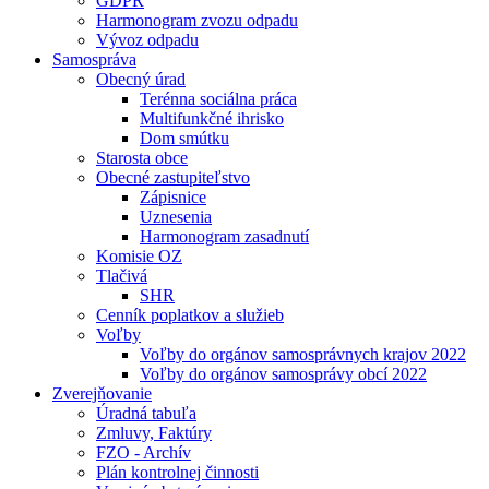
GDPR
Harmonogram zvozu odpadu
Vývoz odpadu
Samospráva
Obecný úrad
Terénna sociálna práca
Multifunkčné ihrisko
Dom smútku
Starosta obce
Obecné zastupiteľstvo
Zápisnice
Uznesenia
Harmonogram zasadnutí
Komisie OZ
Tlačivá
SHR
Cenník poplatkov a služieb
Voľby
Voľby do orgánov samosprávnych krajov 2022
Voľby do orgánov samosprávy obcí 2022
Zverejňovanie
Úradná tabuľa
Zmluvy, Faktúry
FZO - Archív
Plán kontrolnej činnosti