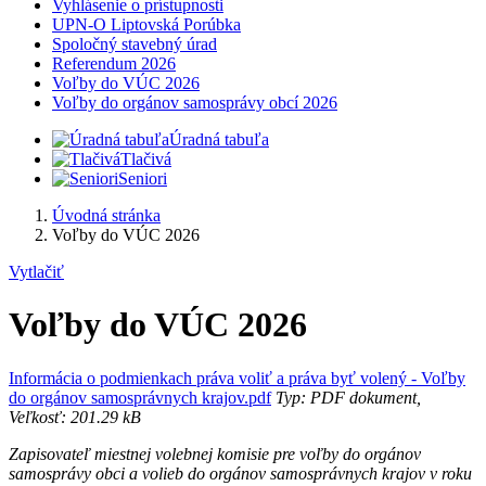
Vyhlásenie o prístupnosti
UPN-O Liptovská Porúbka
Spoločný stavebný úrad
Referendum 2026
Voľby do VÚC 2026
Voľby do orgánov samosprávy obcí 2026
Úradná tabuľa
Tlačivá
Seniori
Úvodná stránka
Voľby do VÚC 2026
Vytlačiť
Voľby do VÚC 2026
Informácia o podmienkach práva voliť a práva byť volený - Voľby
do orgánov samosprávnych krajov.pdf
Typ: PDF dokument,
Veľkosť: 201.29 kB
Zapisovateľ miestnej volebnej komisie pre voľby do orgánov
samosprávy obci a volieb do orgánov samosprávnych krajov v roku