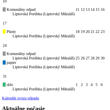
10
Komunálny odpad
11
12
13
14
15
16
Liptovská Porúbka (Liptovský Mikuláš)
17
Plasty
18
19
20
21
22
23
Liptovská Porúbka (Liptovský Mikuláš)
24
Komunálny odpad
Liptovská Porúbka (Liptovský Mikuláš)
25
26
27
28
29
30
papier
Liptovská Porúbka (Liptovský Mikuláš)
31
sklo
1
2
3
4
5
6
Liptovská Porúbka (Liptovský Mikuláš)
Kalendár zvozu odpadu
Aktuálne počasie