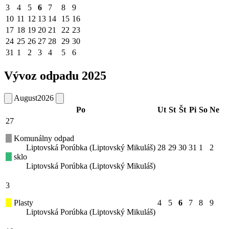
3
4
5
6
7
8
9
10
11
12
13
14
15
16
17
18
19
20
21
22
23
24
25
26
27
28
29
30
31
1
2
3
4
5
6
Vývoz odpadu 2025
August
2026
Po
Ut
St
Št
Pi
So
Ne
27
Komunálny odpad
Liptovská Porúbka (Liptovský Mikuláš)
28
29
30
31
1
2
sklo
Liptovská Porúbka (Liptovský Mikuláš)
3
Plasty
4
5
6
7
8
9
Liptovská Porúbka (Liptovský Mikuláš)