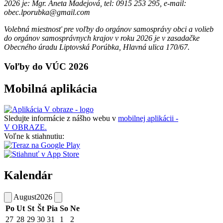
2026 je: Mgr. Aneta Madejová, tel: 0915 253 295, e-mail:
obec.lporubka@gmail.com
Volebná miestnosť pre voľby do orgánov samosprávy obci a volieb
do orgánov samosprávnych krajov v roku 2026 je v zasadačke
Obecného úradu Liptovská Porúbka, Hlavná ulica 170/67.
Voľby do VÚC 2026
Mobilná aplikácia
Sledujte informácie z nášho webu v
mobilnej aplikácii -
V OBRAZE.
Voľne k stiahnutiu:
Kalendár
August
2026
Po
Ut
St
Št
Pia
So
Ne
27
28
29
30
31
1
2