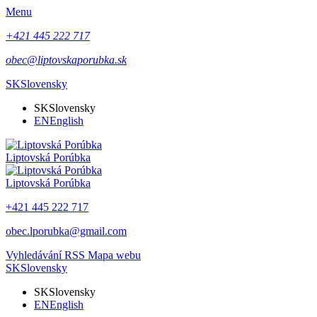
Menu
+421 445 222 717
obec@liptovskaporubka.sk
SK
Slovensky
SK
Slovensky
EN
English
Liptovská Porúbka
Liptovská Porúbka
+421 445 222 717
obec.lporubka@gmail.com
Vyhledávání
RSS
Mapa webu
SK
Slovensky
SK
Slovensky
EN
English