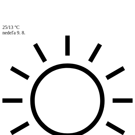
25/13 °C
nedeľa
9. 8.