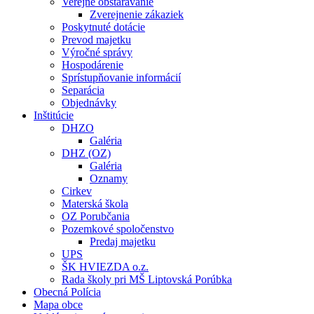
Verejné obstarávanie
Zverejnenie zákaziek
Poskytnuté dotácie
Prevod majetku
Výročné správy
Hospodárenie
Sprístupňovanie informácií
Separácia
Objednávky
Inštitúcie
DHZO
Galéria
DHZ (OZ)
Galéria
Oznamy
Cirkev
Materská škola
OZ Porubčania
Pozemkové spoločenstvo
Predaj majetku
UPS
ŠK HVIEZDA o.z.
Rada školy pri MŠ Liptovská Porúbka
Obecná Polícia
Mapa obce