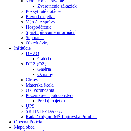
Verejné obstarávanie
Zverejnenie zákaziek
Poskytnuté dotácie
Prevod majetku
Výročné správy
Hospodárenie
Sprístupňovanie informácií
Separácia
Objednávky
Inštitúcie
DHZO
Galéria
DHZ (OZ)
Galéria
Oznamy
Cirkev
Materská škola
OZ Porubčania
Pozemkové spoločenstvo
Predaj majetku
UPS
ŠK HVIEZDA o.z.
Rada školy pri MŠ Liptovská Porúbka
Obecná Polícia
Mapa obce