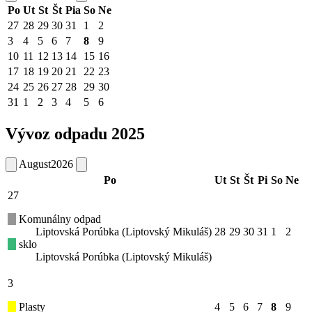
Po
Ut
St
Št
Pia
So
Ne
27
28
29
30
31
1
2
3
4
5
6
7
8
9
10
11
12
13
14
15
16
17
18
19
20
21
22
23
24
25
26
27
28
29
30
31
1
2
3
4
5
6
Vývoz odpadu 2025
August
2026
Po
Ut
St
Št
Pi
So
Ne
27
Komunálny odpad
Liptovská Porúbka (Liptovský Mikuláš)
28
29
30
31
1
2
sklo
Liptovská Porúbka (Liptovský Mikuláš)
3
Plasty
4
5
6
7
8
9