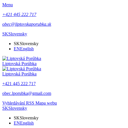
Menu
+421 445 222 717
obec@liptovskaporubka.sk
SK
Slovensky
SK
Slovensky
EN
English
Liptovská Porúbka
Liptovská Porúbka
+421 445 222 717
obec.lporubka@gmail.com
Vyhledávání
RSS
Mapa webu
SK
Slovensky
SK
Slovensky
EN
English