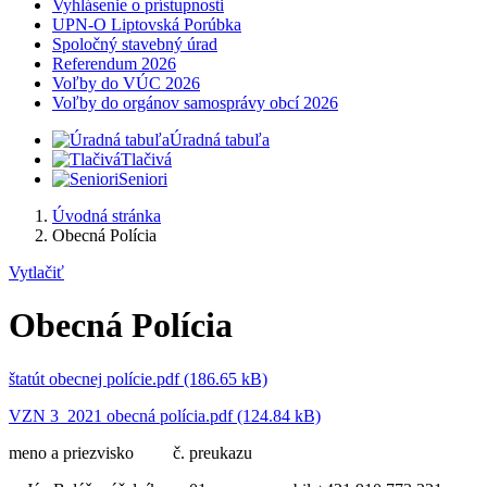
Vyhlásenie o prístupnosti
UPN-O Liptovská Porúbka
Spoločný stavebný úrad
Referendum 2026
Voľby do VÚC 2026
Voľby do orgánov samosprávy obcí 2026
Úradná tabuľa
Tlačivá
Seniori
Úvodná stránka
Obecná Polícia
Vytlačiť
Obecná Polícia
štatút obecnej polície.pdf (186.65 kB)
VZN 3_2021 obecná polícia.pdf (124.84 kB)
meno a priezvisko č. preukazu