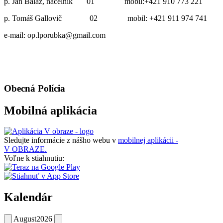
p. Ján Baláž, náčelník 01 mobil:+421 910 773 221
p. Tomáš Gallovič 02 mobil: +421 911 974 741
e-mail: op.lporubka@gmail.com
Obecná Polícia
Mobilná aplikácia
Sledujte informácie z nášho webu v
mobilnej aplikácii -
V OBRAZE.
Voľne k stiahnutiu:
Kalendár
August
2026