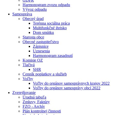
GDPR
Harmonogram zvozu odpadu
Vývoz odpadu
Samospráva
Obecný úrad
Terénna sociálna práca
Multifunkčné ihrisko
Dom smútku
Starosta obce
Obecné zastupiteľstvo
Zápisnice
Uznesenia
Harmonogram zasadnutí
Komisie OZ
Tlačivá
SHR
Cenník poplatkov a služieb
Voľby
Voľby do orgánov samosprávnych krajov 2022
Voľby do orgánov samosprávy obcí 2022
Zverejňovanie
Úradná tabuľa
Zmluvy, Faktúry
FZO - Archív
Plán kontrolnej činnosti