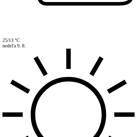
25/13 °C
nedeľa
9. 8.