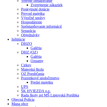
Verejné obstarávanie
Zverejnenie zákaziek
Poskytnuté dotácie
Prevod majetku
Výročné správy
Hospodárenie
Sprístupňovanie informácií
Separácia
Objednávky
Inštitúcie
DHZO
Galéria
DHZ (OZ)
Galéria
Oznamy
Cirkev
Materská škola
OZ Porubčania
Pozemkové spoločenstvo
Predaj majetku
UPS
ŠK HVIEZDA o.z.
Rada školy pri MŠ Liptovská Porúbka
Obecná Polícia
Mapa obce