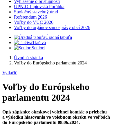
Vyhlásenie o prístupnosti
UPN-O Liptovská Porúbka
Spoločný stavebný úrad
Referendum 2026
Voľby do VÚC 2026
Voľby do orgánov samosprávy obcí 2026
Úradná tabuľa
Tlačivá
Seniori
Úvodná stránka
Voľby do Európskeho parlamentu 2024
Vytlačiť
Voľby do Európskeho
parlamentu 2024
Opis zápisnice okrskovej volebnej komisie o priebehu
a výsledku hlasovania vo volebnom okrsku vo voľbách
do Európskeho parlamentu 08.06.2024.