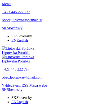
Menu
+421 445 222 717
obec@liptovskaporubka.sk
SK
Slovensky
SK
Slovensky
EN
English
Liptovská Porúbka
Liptovská Porúbka
+421 445 222 717
obec.lporubka@gmail.com
Vyhledávání
RSS
Mapa webu
SK
Slovensky
SK
Slovensky
EN
English