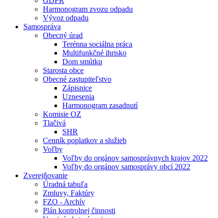
GDPR
Harmonogram zvozu odpadu
Vývoz odpadu
Samospráva
Obecný úrad
Terénna sociálna práca
Multifunkčné ihrisko
Dom smútku
Starosta obce
Obecné zastupiteľstvo
Zápisnice
Uznesenia
Harmonogram zasadnutí
Komisie OZ
Tlačivá
SHR
Cenník poplatkov a služieb
Voľby
Voľby do orgánov samosprávnych krajov 2022
Voľby do orgánov samosprávy obcí 2022
Zverejňovanie
Úradná tabuľa
Zmluvy, Faktúry
FZO - Archív
Plán kontrolnej činnosti