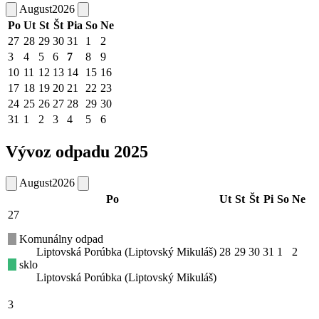
August
2026
Po
Ut
St
Št
Pia
So
Ne
27
28
29
30
31
1
2
3
4
5
6
7
8
9
10
11
12
13
14
15
16
17
18
19
20
21
22
23
24
25
26
27
28
29
30
31
1
2
3
4
5
6
Vývoz odpadu 2025
August
2026
Po
Ut
St
Št
Pi
So
Ne
27
Komunálny odpad
Liptovská Porúbka (Liptovský Mikuláš)
28
29
30
31
1
2
sklo
Liptovská Porúbka (Liptovský Mikuláš)
3