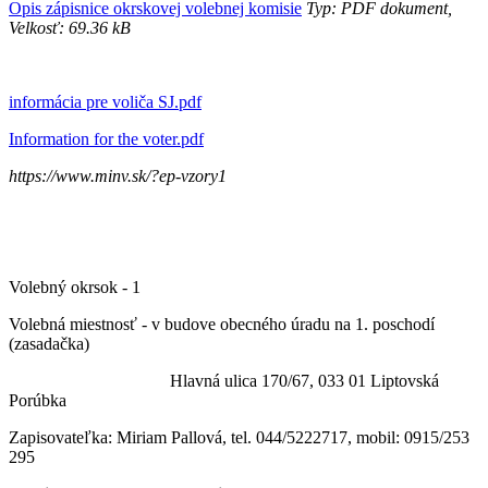
Opis zápisnice okrskovej volebnej komisie
Typ: PDF dokument,
Velkosť: 69.36 kB
informácia pre voliča SJ.pdf
Information for the voter.pdf
https://www.minv.sk/?ep-vzory1
Volebný okrsok - 1
Volebná miestnosť - v budove obecného úradu na 1. poschodí
(zasadačka)
Hlavná ulica 170/67, 033 01 Liptovská
Porúbka
Zapisovateľka: Miriam Pallová, tel. 044/5222717, mobil: 0915/253
295