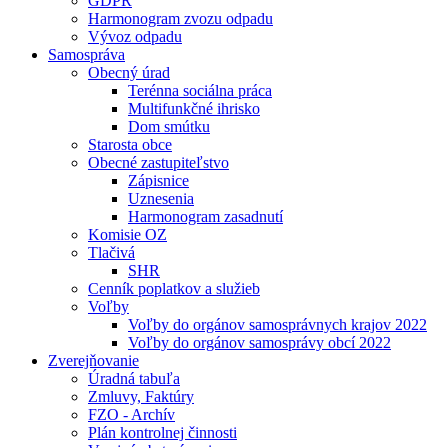
GDPR
Harmonogram zvozu odpadu
Vývoz odpadu
Samospráva
Obecný úrad
Terénna sociálna práca
Multifunkčné ihrisko
Dom smútku
Starosta obce
Obecné zastupiteľstvo
Zápisnice
Uznesenia
Harmonogram zasadnutí
Komisie OZ
Tlačivá
SHR
Cenník poplatkov a služieb
Voľby
Voľby do orgánov samosprávnych krajov 2022
Voľby do orgánov samosprávy obcí 2022
Zverejňovanie
Úradná tabuľa
Zmluvy, Faktúry
FZO - Archív
Plán kontrolnej činnosti