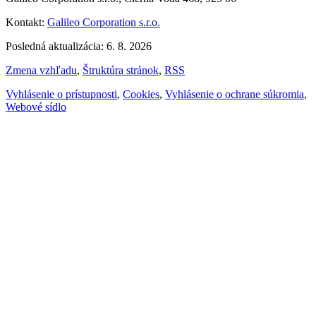
Kontakt:
Galileo Corporation s.r.o.
Posledná aktualizácia: 6. 8. 2026
Zmena vzhľadu
,
Štruktúra stránok
,
RSS
Vyhlásenie o prístupnosti
,
Cookies
,
Vyhlásenie o ochrane súkromia
,
Webové sídlo