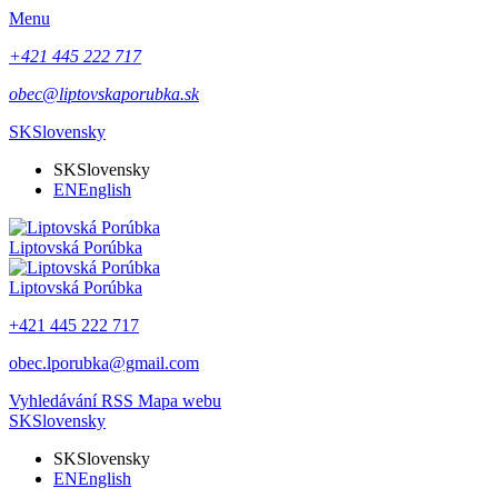
Menu
+421 445 222 717
obec@liptovskaporubka.sk
SK
Slovensky
SK
Slovensky
EN
English
Liptovská Porúbka
Liptovská Porúbka
+421 445 222 717
obec.lporubka@gmail.com
Vyhledávání
RSS
Mapa webu
SK
Slovensky
SK
Slovensky
EN
English