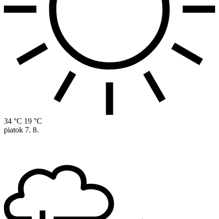
34 °C
19 °C
piatok
7. 8.