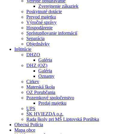
Verejné obstarávanie
Zverejnenie zákaziek
Poskytnuté dotácie
Prevod majetku
Výročné správy
Hospodárenie
Sprístupňovanie informácií
Separácia
Objednávky
Inštitúcie
DHZO
Galéria
DHZ (OZ)
Galéria
Oznamy
Cirkev
Materská škola
OZ Porubčania
Pozemkové spoločenstvo
Predaj majetku
UPS
ŠK HVIEZDA o.z.
Rada školy pri MŠ Liptovská Porúbka
Obecná Polícia
Mapa obce