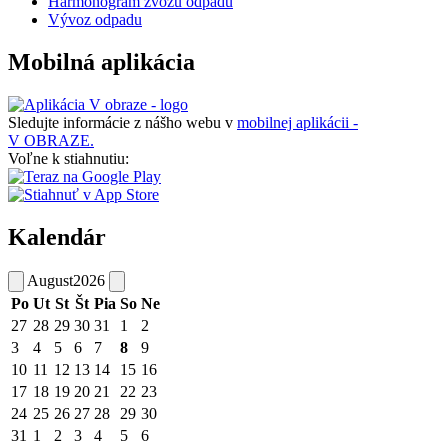
Harmonogram zvozu odpadu
Vývoz odpadu
Mobilná aplikácia
Sledujte informácie z nášho webu v
mobilnej aplikácii -
V OBRAZE.
Voľne k stiahnutiu:
Kalendár
August
2026
Po
Ut
St
Št
Pia
So
Ne
27
28
29
30
31
1
2
3
4
5
6
7
8
9
10
11
12
13
14
15
16
17
18
19
20
21
22
23
24
25
26
27
28
29
30
31
1
2
3
4
5
6