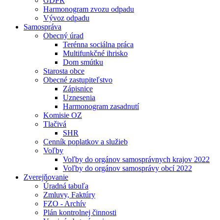
GDPR
Harmonogram zvozu odpadu
Vývoz odpadu
Samospráva
Obecný úrad
Terénna sociálna práca
Multifunkčné ihrisko
Dom smútku
Starosta obce
Obecné zastupiteľstvo
Zápisnice
Uznesenia
Harmonogram zasadnutí
Komisie OZ
Tlačivá
SHR
Cenník poplatkov a služieb
Voľby
Voľby do orgánov samosprávnych krajov 2022
Voľby do orgánov samosprávy obcí 2022
Zverejňovanie
Úradná tabuľa
Zmluvy, Faktúry
FZO - Archív
Plán kontrolnej činnosti