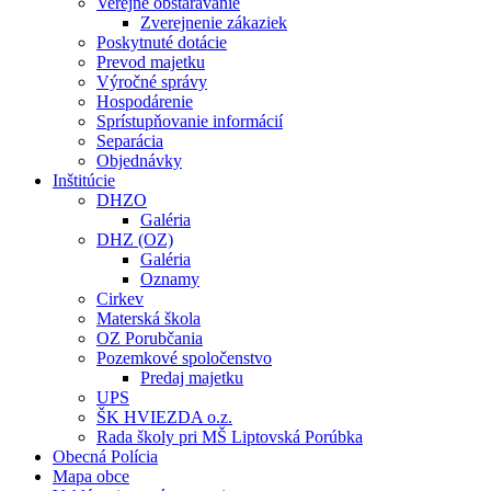
Verejné obstarávanie
Zverejnenie zákaziek
Poskytnuté dotácie
Prevod majetku
Výročné správy
Hospodárenie
Sprístupňovanie informácií
Separácia
Objednávky
Inštitúcie
DHZO
Galéria
DHZ (OZ)
Galéria
Oznamy
Cirkev
Materská škola
OZ Porubčania
Pozemkové spoločenstvo
Predaj majetku
UPS
ŠK HVIEZDA o.z.
Rada školy pri MŠ Liptovská Porúbka
Obecná Polícia
Mapa obce