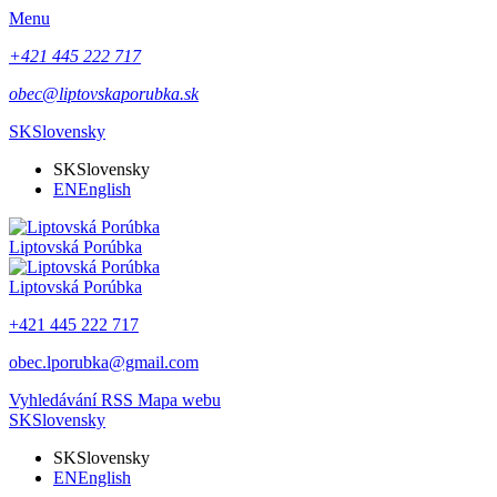
Menu
+421 445 222 717
obec@liptovskaporubka.sk
SK
Slovensky
SK
Slovensky
EN
English
Liptovská Porúbka
Liptovská Porúbka
+421 445 222 717
obec.lporubka@gmail.com
Vyhledávání
RSS
Mapa webu
SK
Slovensky
SK
Slovensky
EN
English