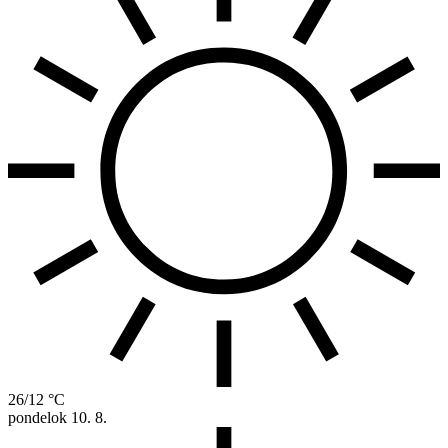
26/12 °C
pondelok
10. 8.