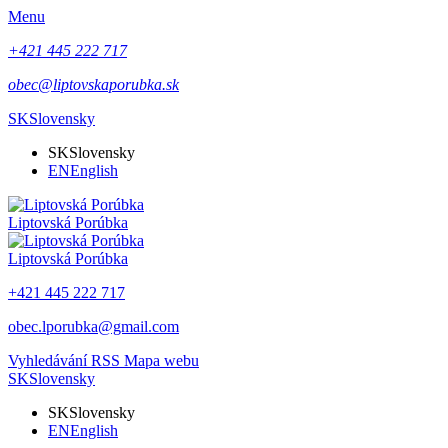
Menu
+421 445 222 717
obec@liptovskaporubka.sk
SK
Slovensky
SK
Slovensky
EN
English
Liptovská Porúbka
Liptovská Porúbka
+421 445 222 717
obec.lporubka@gmail.com
Vyhledávání
RSS
Mapa webu
SK
Slovensky
SK
Slovensky
EN
English