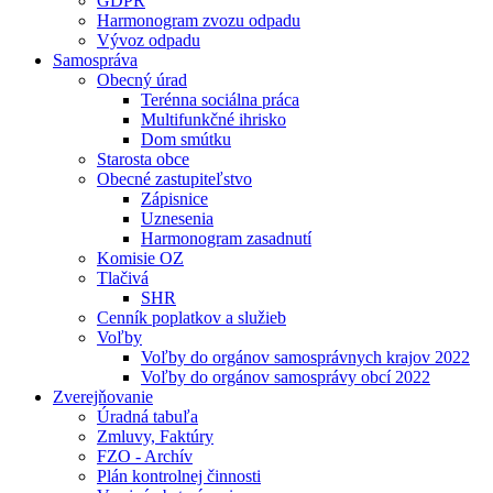
GDPR
Harmonogram zvozu odpadu
Vývoz odpadu
Samospráva
Obecný úrad
Terénna sociálna práca
Multifunkčné ihrisko
Dom smútku
Starosta obce
Obecné zastupiteľstvo
Zápisnice
Uznesenia
Harmonogram zasadnutí
Komisie OZ
Tlačivá
SHR
Cenník poplatkov a služieb
Voľby
Voľby do orgánov samosprávnych krajov 2022
Voľby do orgánov samosprávy obcí 2022
Zverejňovanie
Úradná tabuľa
Zmluvy, Faktúry
FZO - Archív
Plán kontrolnej činnosti