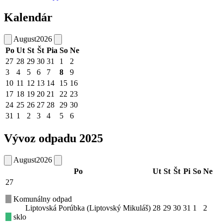
Kalendár
August
2026
Po
Ut
St
Št
Pia
So
Ne
27
28
29
30
31
1
2
3
4
5
6
7
8
9
10
11
12
13
14
15
16
17
18
19
20
21
22
23
24
25
26
27
28
29
30
31
1
2
3
4
5
6
Vývoz odpadu 2025
August
2026
Po
Ut
St
Št
Pi
So
Ne
27
Komunálny odpad
Liptovská Porúbka (Liptovský Mikuláš)
28
29
30
31
1
2
sklo