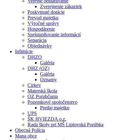
Verejné obstarávanie
Zverejnenie zákaziek
Poskytnuté dotácie
Prevod majetku
Výročné správy
Hospodárenie
Sprístupňovanie informácií
Separácia
Objednávky
Inštitúcie
DHZO
Galéria
DHZ (OZ)
Galéria
Oznamy
Cirkev
Materská škola
OZ Porubčania
Pozemkové spoločenstvo
Predaj majetku
UPS
ŠK HVIEZDA o.z.
Rada školy pri MŠ Liptovská Porúbka
Obecná Polícia
Mapa obce