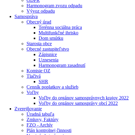
GDPR
Harmonogram zvozu odpadu
Vývoz odpadu
Samospráva
Obecný úrad
Terénna sociálna práca
Multifunkčné ihrisko
Dom smútku
Starosta obce
Obecné zastupiteľstvo
Zápisnice
Uznesenia
Harmonogram zasadnutí
Komisie OZ
Tlačivá
SHR
Cenník poplatkov a služieb
Voľby
Voľby do orgánov samosprávnych krajov 2022
Voľby do orgánov samosprávy obcí 2022
Zverejňovanie
Úradná tabuľa
Zmluvy, Faktúry
FZO - Archív
Plán kontrolnej činnosti