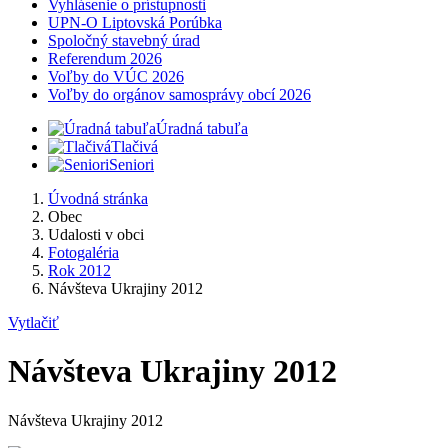
Vyhlásenie o prístupnosti
UPN-O Liptovská Porúbka
Spoločný stavebný úrad
Referendum 2026
Voľby do VÚC 2026
Voľby do orgánov samosprávy obcí 2026
Úradná tabuľa
Tlačivá
Seniori
Úvodná stránka
Obec
Udalosti v obci
Fotogaléria
Rok 2012
Návšteva Ukrajiny 2012
Vytlačiť
Návšteva Ukrajiny 2012
Návšteva Ukrajiny 2012