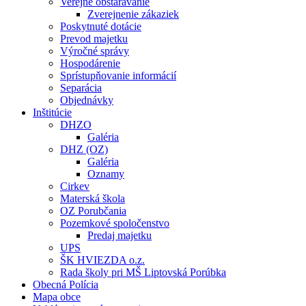
Verejné obstarávanie
Zverejnenie zákaziek
Poskytnuté dotácie
Prevod majetku
Výročné správy
Hospodárenie
Sprístupňovanie informácií
Separácia
Objednávky
Inštitúcie
DHZO
Galéria
DHZ (OZ)
Galéria
Oznamy
Cirkev
Materská škola
OZ Porubčania
Pozemkové spoločenstvo
Predaj majetku
UPS
ŠK HVIEZDA o.z.
Rada školy pri MŠ Liptovská Porúbka
Obecná Polícia
Mapa obce