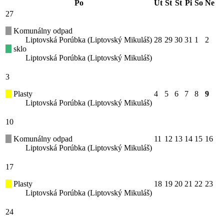
Po
Ut
St
Št
Pi
So
Ne
27
Komunálny odpad
Liptovská Porúbka (Liptovský Mikuláš)
28
29
30
31
1
2
sklo
Liptovská Porúbka (Liptovský Mikuláš)
3
Plasty
4
5
6
7
8
9
Liptovská Porúbka (Liptovský Mikuláš)
10
Komunálny odpad
11
12
13
14
15
16
Liptovská Porúbka (Liptovský Mikuláš)
17
Plasty
18
19
20
21
22
23
Liptovská Porúbka (Liptovský Mikuláš)
24