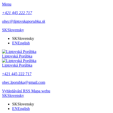
Menu
+421 445 222 717
obec@liptovskaporubka.sk
SK
Slovensky
SK
Slovensky
EN
English
Liptovská Porúbka
Liptovská Porúbka
+421 445 222 717
obec.lporubka@gmail.com
Vyhledávání
RSS
Mapa webu
SK
Slovensky
SK
Slovensky
EN
English