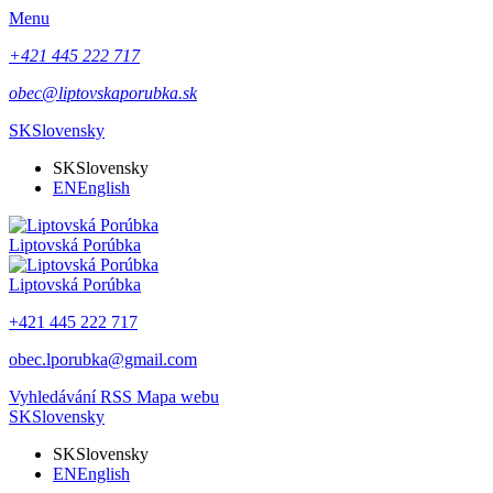
Menu
+421 445 222 717
obec@liptovskaporubka.sk
SK
Slovensky
SK
Slovensky
EN
English
Liptovská Porúbka
Liptovská Porúbka
+421 445 222 717
obec.lporubka@gmail.com
Vyhledávání
RSS
Mapa webu
SK
Slovensky
SK
Slovensky
EN
English