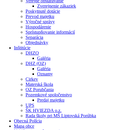
Verejné obstarávanie
Zverejnenie zákaziek
Poskytnuté dotácie
Prevod majetku
Výročné správy
Hospodárenie
Sprístupňovanie informácií
Separácia
Objednávky
Inštitúcie
DHZO
Galéria
DHZ (OZ)
Galéria
Oznamy
Cirkev
Materská škola
OZ Porubčania
Pozemkové spoločenstvo
Predaj majetku
UPS
ŠK HVIEZDA o.z.
Rada školy pri MŠ Liptovská Porúbka
Obecná Polícia
Mapa obce