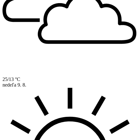
25/13 °C
nedeľa
9. 8.