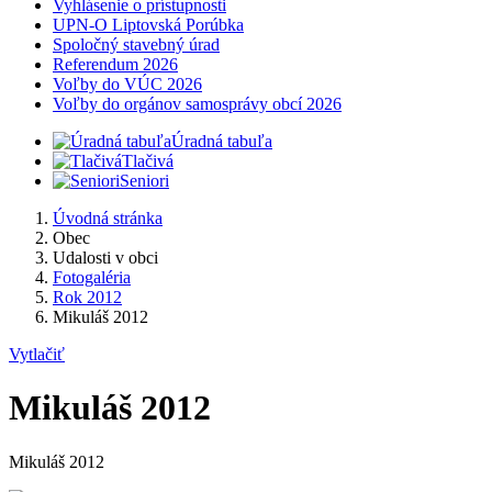
Vyhlásenie o prístupnosti
UPN-O Liptovská Porúbka
Spoločný stavebný úrad
Referendum 2026
Voľby do VÚC 2026
Voľby do orgánov samosprávy obcí 2026
Úradná tabuľa
Tlačivá
Seniori
Úvodná stránka
Obec
Udalosti v obci
Fotogaléria
Rok 2012
Mikuláš 2012
Vytlačiť
Mikuláš 2012
Mikuláš 2012