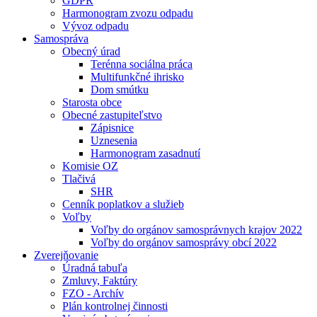
GDPR
Harmonogram zvozu odpadu
Vývoz odpadu
Samospráva
Obecný úrad
Terénna sociálna práca
Multifunkčné ihrisko
Dom smútku
Starosta obce
Obecné zastupiteľstvo
Zápisnice
Uznesenia
Harmonogram zasadnutí
Komisie OZ
Tlačivá
SHR
Cenník poplatkov a služieb
Voľby
Voľby do orgánov samosprávnych krajov 2022
Voľby do orgánov samosprávy obcí 2022
Zverejňovanie
Úradná tabuľa
Zmluvy, Faktúry
FZO - Archív
Plán kontrolnej činnosti