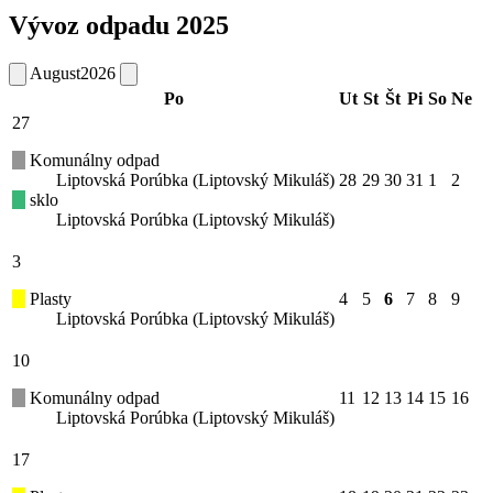
Vývoz odpadu 2025
August
2026
Po
Ut
St
Št
Pi
So
Ne
27
Komunálny odpad
Liptovská Porúbka (Liptovský Mikuláš)
28
29
30
31
1
2
sklo
Liptovská Porúbka (Liptovský Mikuláš)
3
Plasty
4
5
6
7
8
9
Liptovská Porúbka (Liptovský Mikuláš)
10
Komunálny odpad
11
12
13
14
15
16
Liptovská Porúbka (Liptovský Mikuláš)
17