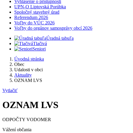
Vyhlásenie o prístupnosti
UPN-O Liptovská Porúbka
Spoločný stavebný úrad
Referendum 2026
Voľby do VÚC 2026
Voľby do orgánov samosprávy obcí 2026
Úradná tabuľa
Tlačivá
Seniori
Úvodná stránka
Obec
Udalosti v obci
Aktuality
OZNAM LVS
Vytlačiť
OZNAM LVS
ODPOČTY VODOMER
Vážení občania