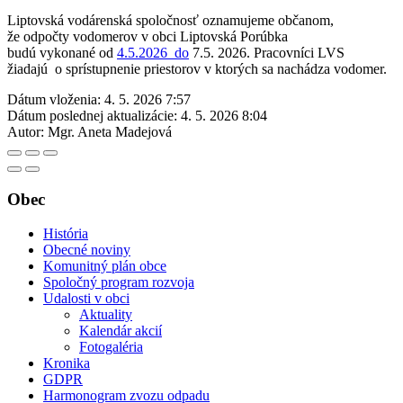
Liptovská vodárenská spoločnosť oznamujeme občanom,
že odpočty vodomerov v obci Liptovská Porúbka
budú vykonané od
4.5.2026 do
7.5. 2026. Pracovníci LVS
žiadajú o sprístupnenie priestorov v ktorých sa nachádza vodomer.
Dátum vloženia:
4. 5. 2026 7:57
Dátum poslednej aktualizácie:
4. 5. 2026 8:04
Autor:
Mgr. Aneta Madejová
Obec
História
Obecné noviny
Komunitný plán obce
Spoločný program rozvoja
Udalosti v obci
Aktuality
Kalendár akcií
Fotogaléria
Kronika
GDPR
Harmonogram zvozu odpadu