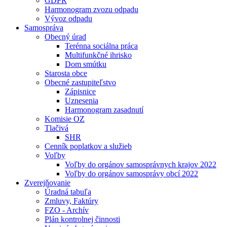
GDPR
Harmonogram zvozu odpadu
Vývoz odpadu
Samospráva
Obecný úrad
Terénna sociálna práca
Multifunkčné ihrisko
Dom smútku
Starosta obce
Obecné zastupiteľstvo
Zápisnice
Uznesenia
Harmonogram zasadnutí
Komisie OZ
Tlačivá
SHR
Cenník poplatkov a služieb
Voľby
Voľby do orgánov samosprávnych krajov 2022
Voľby do orgánov samosprávy obcí 2022
Zverejňovanie
Úradná tabuľa
Zmluvy, Faktúry
FZO - Archív
Plán kontrolnej činnosti