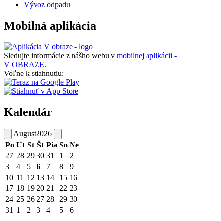
Vývoz odpadu
Mobilná aplikácia
Sledujte informácie z nášho webu v
mobilnej aplikácii -
V OBRAZE.
Voľne k stiahnutiu:
Kalendár
August
2026
Po
Ut
St
Št
Pia
So
Ne
27
28
29
30
31
1
2
3
4
5
6
7
8
9
10
11
12
13
14
15
16
17
18
19
20
21
22
23
24
25
26
27
28
29
30
31
1
2
3
4
5
6