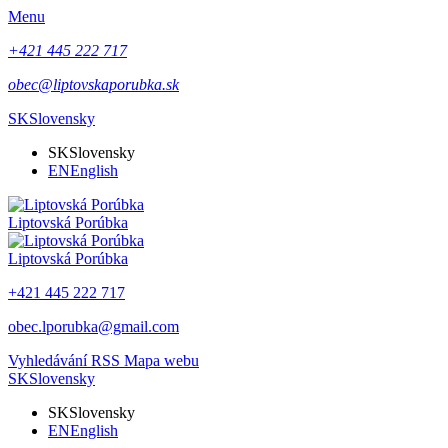
Menu
+421 445 222 717
obec@liptovskaporubka.sk
SK
Slovensky
SK
Slovensky
EN
English
Liptovská Porúbka
Liptovská Porúbka
+421 445 222 717
obec.lporubka@gmail.com
Vyhledávání
RSS
Mapa webu
SK
Slovensky
SK
Slovensky
EN
English