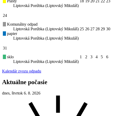
Plasty
18
19
20
21
22
23
Liptovská Porúbka (Liptovský Mikuláš)
24
Komunálny odpad
Liptovská Porúbka (Liptovský Mikuláš)
25
26
27
28
29
30
papier
Liptovská Porúbka (Liptovský Mikuláš)
31
sklo
1
2
3
4
5
6
Liptovská Porúbka (Liptovský Mikuláš)
Kalendár zvozu odpadu
Aktuálne počasie
dnes, štvrtok 6. 8. 2026