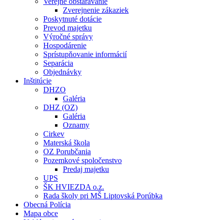
Verejné obstarávanie
Zverejnenie zákaziek
Poskytnuté dotácie
Prevod majetku
Výročné správy
Hospodárenie
Sprístupňovanie informácií
Separácia
Objednávky
Inštitúcie
DHZO
Galéria
DHZ (OZ)
Galéria
Oznamy
Cirkev
Materská škola
OZ Porubčania
Pozemkové spoločenstvo
Predaj majetku
UPS
ŠK HVIEZDA o.z.
Rada školy pri MŠ Liptovská Porúbka
Obecná Polícia
Mapa obce