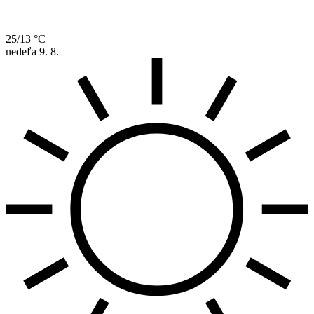
25/13 °C
nedeľa
9. 8.