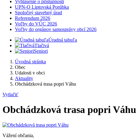
Vyhlásenie o prístupnosti
UPN-O Liptovská Porúbka
Spoločný stavebný úrad
Referendum 2026
Voľby do VÚC 2026
Voľby do orgánov samosprávy obcí 2026
Úradná tabuľa
Tlačivá
Seniori
Úvodná stránka
Obec
Udalosti v obci
Aktuality
Obchádzková trasa popri Váhu
Vytlačiť
Obchádzková trasa popri Váhu
Vážení občania,