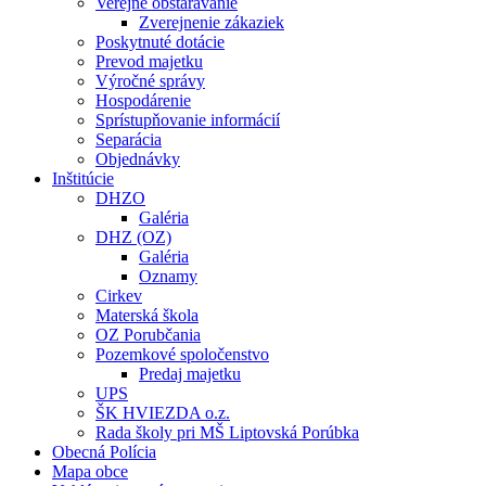
Verejné obstarávanie
Zverejnenie zákaziek
Poskytnuté dotácie
Prevod majetku
Výročné správy
Hospodárenie
Sprístupňovanie informácií
Separácia
Objednávky
Inštitúcie
DHZO
Galéria
DHZ (OZ)
Galéria
Oznamy
Cirkev
Materská škola
OZ Porubčania
Pozemkové spoločenstvo
Predaj majetku
UPS
ŠK HVIEZDA o.z.
Rada školy pri MŠ Liptovská Porúbka
Obecná Polícia
Mapa obce