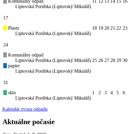
Komunálny odpad
11
12
13
14
15
16
Liptovská Porúbka (Liptovský Mikuláš)
17
Plasty
18
19
20
21
22
23
Liptovská Porúbka (Liptovský Mikuláš)
24
Komunálny odpad
Liptovská Porúbka (Liptovský Mikuláš)
25
26
27
28
29
30
papier
Liptovská Porúbka (Liptovský Mikuláš)
31
sklo
1
2
3
4
5
6
Liptovská Porúbka (Liptovský Mikuláš)
Kalendár zvozu odpadu
Aktuálne počasie