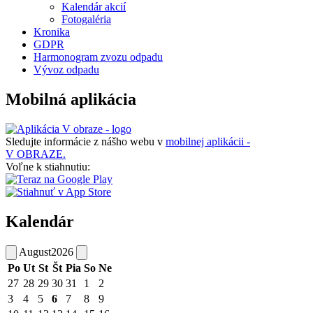
Kalendár akcií
Fotogaléria
Kronika
GDPR
Harmonogram zvozu odpadu
Vývoz odpadu
Mobilná aplikácia
Sledujte informácie z nášho webu v
mobilnej aplikácii -
V OBRAZE.
Voľne k stiahnutiu:
Kalendár
August
2026
Po
Ut
St
Št
Pia
So
Ne
27
28
29
30
31
1
2
3
4
5
6
7
8
9