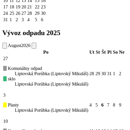
10
11
12
13
14
15
16
17
18
19
20
21
22
23
24
25
26
27
28
29
30
31
1
2
3
4
5
6
Vývoz odpadu 2025
August
2026
Po
Ut
St
Št
Pi
So
Ne
27
Komunálny odpad
Liptovská Porúbka (Liptovský Mikuláš)
28
29
30
31
1
2
sklo
Liptovská Porúbka (Liptovský Mikuláš)
3
Plasty
4
5
6
7
8
9
Liptovská Porúbka (Liptovský Mikuláš)
10