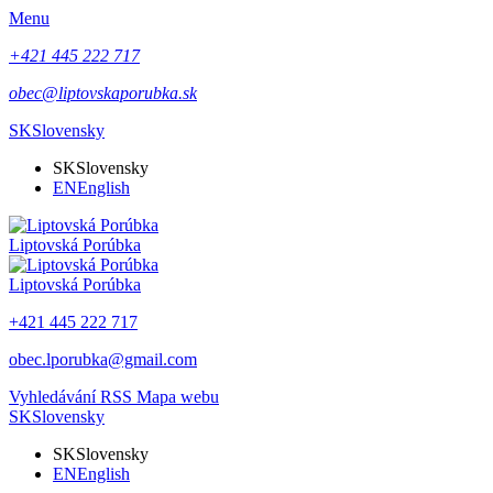
Menu
+421 445 222 717
obec@liptovskaporubka.sk
SK
Slovensky
SK
Slovensky
EN
English
Liptovská Porúbka
Liptovská Porúbka
+421 445 222 717
obec.lporubka@gmail.com
Vyhledávání
RSS
Mapa webu
SK
Slovensky
SK
Slovensky
EN
English