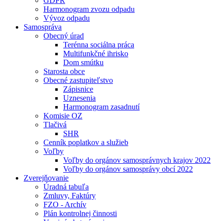
GDPR
Harmonogram zvozu odpadu
Vývoz odpadu
Samospráva
Obecný úrad
Terénna sociálna práca
Multifunkčné ihrisko
Dom smútku
Starosta obce
Obecné zastupiteľstvo
Zápisnice
Uznesenia
Harmonogram zasadnutí
Komisie OZ
Tlačivá
SHR
Cenník poplatkov a služieb
Voľby
Voľby do orgánov samosprávnych krajov 2022
Voľby do orgánov samosprávy obcí 2022
Zverejňovanie
Úradná tabuľa
Zmluvy, Faktúry
FZO - Archív
Plán kontrolnej činnosti