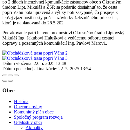
po 2 dňoch intenzívnej komunikácie zástupcov obce s Okresným
úradom Lipt. Mikuláš a ŽSR sa podarilo dosiahnuť to, že cesta
popri Váhu bola upravená a výtlky boli zasypané, čo prispeje k
lepšej zjazdnosti cesty počas uzávierky železničného priecestia,
ktorá je naplánovaná do 28.5.202
Poďakovanie patrí hlavne prednostovi Okresného úradu Liptovský
Mikuláš Ing. Jakubovi Haluškovi a vedúcemu odboru cestnej
dopravy a pozemných komunikácií Ing. Pavlovi Marovi..
Dátum vloženia:
22. 5. 2025 13:48
Dátum poslednej aktualizácie:
22. 5. 2025 13:54
Obec
História
Obecné noviny
Komunitný plán obce
Spoločný program rozvoja
Udalosti v obci
Aktuality