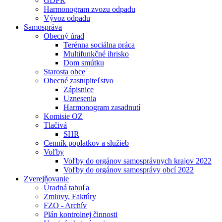
GDPR
Harmonogram zvozu odpadu
Vývoz odpadu
Samospráva
Obecný úrad
Terénna sociálna práca
Multifunkčné ihrisko
Dom smútku
Starosta obce
Obecné zastupiteľstvo
Zápisnice
Uznesenia
Harmonogram zasadnutí
Komisie OZ
Tlačivá
SHR
Cenník poplatkov a služieb
Voľby
Voľby do orgánov samosprávnych krajov 2022
Voľby do orgánov samosprávy obcí 2022
Zverejňovanie
Úradná tabuľa
Zmluvy, Faktúry
FZO - Archív
Plán kontrolnej činnosti