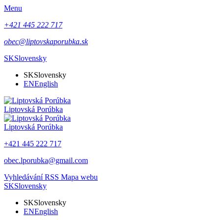
Menu
+421 445 222 717
obec@liptovskaporubka.sk
SK
Slovensky
SK
Slovensky
EN
English
Liptovská Porúbka
Liptovská Porúbka
+421 445 222 717
obec.lporubka@gmail.com
Vyhledávání
RSS
Mapa webu
SK
Slovensky
SK
Slovensky
EN
English