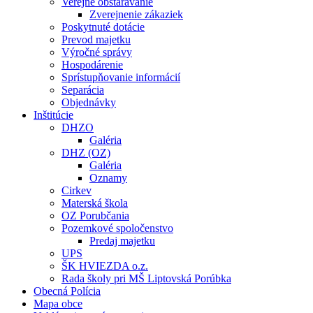
Verejné obstarávanie
Zverejnenie zákaziek
Poskytnuté dotácie
Prevod majetku
Výročné správy
Hospodárenie
Sprístupňovanie informácií
Separácia
Objednávky
Inštitúcie
DHZO
Galéria
DHZ (OZ)
Galéria
Oznamy
Cirkev
Materská škola
OZ Porubčania
Pozemkové spoločenstvo
Predaj majetku
UPS
ŠK HVIEZDA o.z.
Rada školy pri MŠ Liptovská Porúbka
Obecná Polícia
Mapa obce