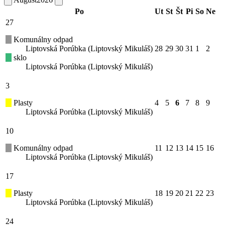
Po
Ut
St
Št
Pi
So
Ne
27
Komunálny odpad
Liptovská Porúbka (Liptovský Mikuláš)
28
29
30
31
1
2
sklo
Liptovská Porúbka (Liptovský Mikuláš)
3
Plasty
4
5
6
7
8
9
Liptovská Porúbka (Liptovský Mikuláš)
10
Komunálny odpad
11
12
13
14
15
16
Liptovská Porúbka (Liptovský Mikuláš)
17
Plasty
18
19
20
21
22
23
Liptovská Porúbka (Liptovský Mikuláš)
24