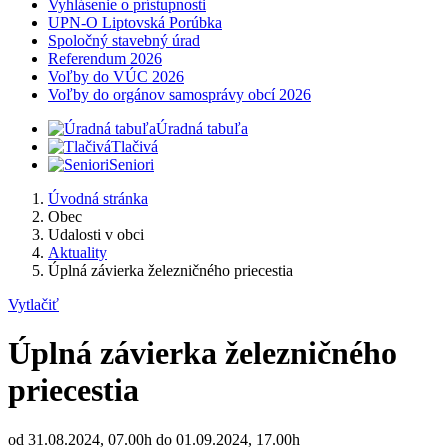
Vyhlásenie o prístupnosti
UPN-O Liptovská Porúbka
Spoločný stavebný úrad
Referendum 2026
Voľby do VÚC 2026
Voľby do orgánov samosprávy obcí 2026
Úradná tabuľa
Tlačivá
Seniori
Úvodná stránka
Obec
Udalosti v obci
Aktuality
Úplná závierka železničného priecestia
Vytlačiť
Úplná závierka železničného
priecestia
od 31.08.2024, 07.00h do 01.09.2024, 17.00h