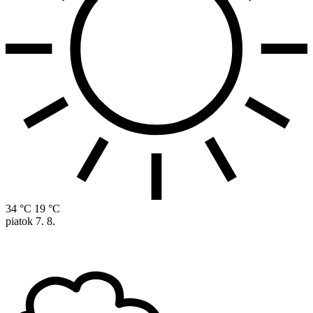
34 °C
19 °C
piatok
7. 8.