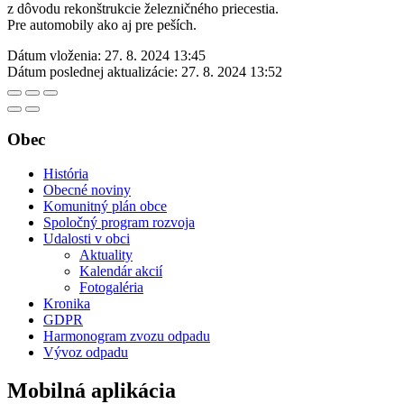
z dôvodu rekonštrukcie železničného priecestia.
Pre automobily ako aj pre peších.
Dátum vloženia:
27. 8. 2024 13:45
Dátum poslednej aktualizácie:
27. 8. 2024 13:52
Obec
História
Obecné noviny
Komunitný plán obce
Spoločný program rozvoja
Udalosti v obci
Aktuality
Kalendár akcií
Fotogaléria
Kronika
GDPR
Harmonogram zvozu odpadu
Vývoz odpadu
Mobilná aplikácia